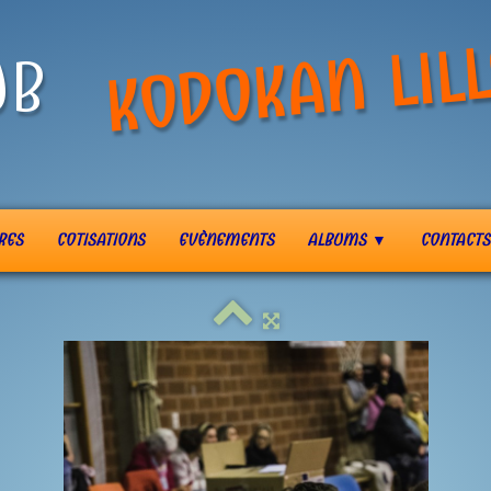
KODOKAN LILL
UB
RES
COTISATIONS
EVÈNEMENTS
ALBUMS
CONTACTS
▼