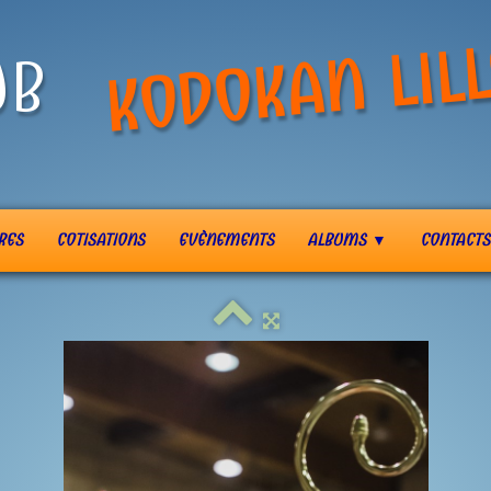
KODOKAN LILL
UB
RES
COTISATIONS
EVÈNEMENTS
ALBUMS
CONTACTS
▼